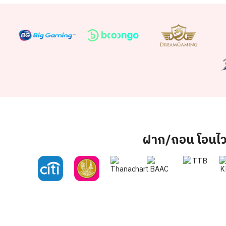
ฝาก/ถอน โอนไว